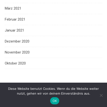
März 2021
Februar 2021
Januar 2021
Dezember 2020
November 2020
Oktober 2020
Diese Website benutzt Cookies. Wenn du die Website weiter
nutzt, gehen wir von deinem Einverständnis aus.
© 2026 - Johannesschule Arnsberg -
Impressum
-
Datenschutzerklärung
- powered by
Cardaci Networks
OK