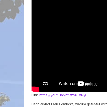
Link:
https://youtu.be/nfRzsX1VNyE
Darin erklärt Frau Lembcke, warum getestet wird