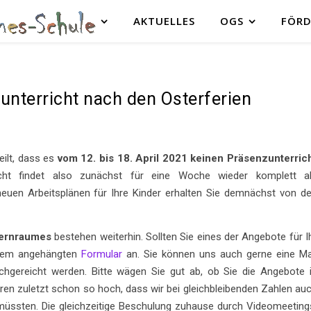
AKTUELLES
OGS
FÖRD
unterricht nach den Osterferien
eilt, dass es
vom 12. bis 18. April 2021 keinen Präsenzunterric
cht findet also zunächst für eine Woche wieder komplett a
 neuen Arbeitsplänen für Ihre Kinder erhalten Sie demnächst von d
ernraumes
bestehen weiterhin. Sollten Sie eines der Angebote für I
t dem angehängten
Formular
an. Sie können uns auch gerne eine Ma
hgereicht werden. Bitte wägen Sie gut ab, ob Sie die Angebote 
n zuletzt schon so hoch, dass wir bei gleichbleibenden Zahlen au
 müssten. Die gleichzeitige Beschulung zuhause durch Videomeeting